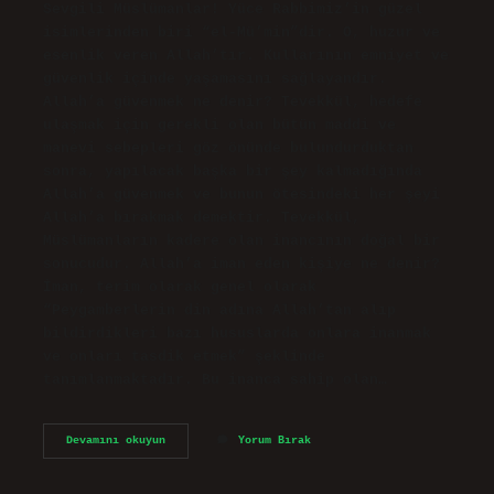
Sevgili Müslümanlar! Yüce Rabbimiz’in güzel
isimlerinden biri “el-Mü’min”dir. O, huzur ve
esenlik veren Allah’tır. Kullarının emniyet ve
güvenlik içinde yaşamasını sağlayandır.
Allah’a güvenmek ne denir? Tevekkül, hedefe
ulaşmak için gerekli olan bütün maddi ve
manevi sebepleri göz önünde bulundurduktan
sonra, yapılacak başka bir şey kalmadığında
Allah’a güvenmek ve bunun ötesindeki her şeyi
Allah’a bırakmak demektir. Tevekkül,
Müslümanların kadere olan inancının doğal bir
sonucudur. Allah’a iman eden kişiye ne denir?
İman, terim olarak genel olarak
“Peygamberlerin din adına Allah’tan alıp
bildirdikleri bazı hususlarda onlara inanmak
ve onları tasdik etmek” şeklinde
tanımlanmaktadır. Bu inanca sahip olan…
Allaha
Devamını okuyun
Yorum Bırak
Inanan
Ona
Güven