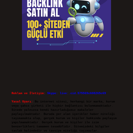
Reklam ve İletişim:
Skype: live:.cid.575569c608265c69
Yasal Uyarı:
Bu internet sitesi, herhangi bir marka, kurum
veya şahıs şirketi ile hiçbir bağlantısı bulunmamaktadır.
Sitede yalnızca kendi hazırladığımız makaleler
paylaşılmaktadır. Burada yer alan içerikler haber niteliği
taşımamakta olup, gerçek kurum ve kişiler hakkında paylaşım
yapılmamaktadır. Gerçek kurum ve kişiler ile isim
benzerlikleri tamamen tesadüfidir. Sitemizdeki bilgiler
taslak halindedir ve tavsiye niteliği taşımazlar.