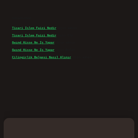
Son yorumlar
Ticari Işlem Faizi Nedir
için
admin
Ticari Işlem Faizi Nedir
için
Efe
Gwınd Hisse Ne Iş Yapar
için
admin
Gwınd Hisse Ne Iş Yapar
için
Bulut
Çilingirlik Belgesi Nasıl Alınır
için
admin
d.casino