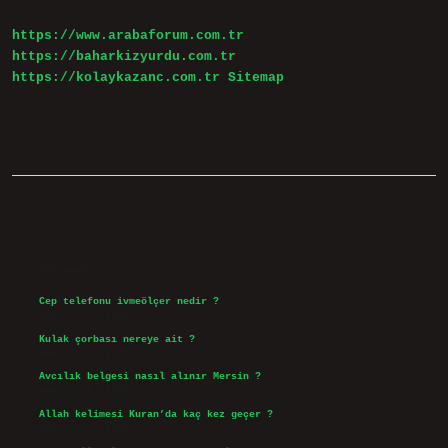
Kişiye
Ne
https://www.arabaforum.com.tr
Denir
https://baharkizyurdu.com.tr
https://kolaykazanc.com.tr
Sitemap
Sidebar
Son Yazılar
Cep telefonu ivmeölçer nedir ?
Ağustos 6, 2026
Kulak çorbası nereye ait ?
Ağustos 6, 2026
Avcılık belgesi nasıl alınır Mersin ?
Ağustos 5, 2026
Allah kelimesi Kuran’da kaç kez geçer ?
Ağustos 3, 2026