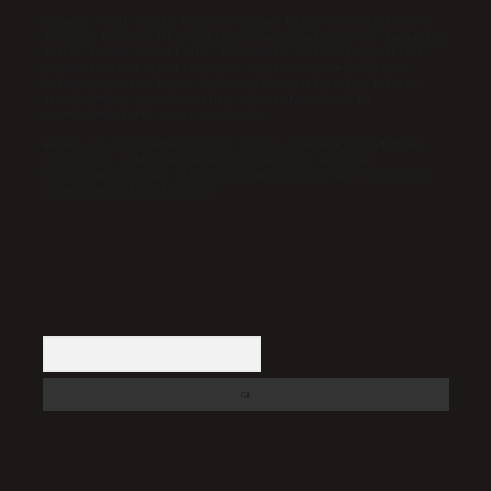
Sitemiz, 5651 Sayılı Kanun gereğince Bilgi Teknolojileri ve
İletişim Kurumu (BTK) tarafından onaylanmış bir Yer Sağlayıcı
olarak hizmet vermektedir. Bu nedenle, sitedeki içerikleri
proaktif olarak denetleme veya araştırma yükümlülüğümüz
bulunmamaktadır. Ancak, üyelerimiz yazdıkları içeriklerin
sorumluluğunu taşımakta olup, siteye üye olarak bu
sorumluluğu kabul etmiş sayılırlar.
Hukuka ve yasal düzenlemelere aykırı olduğunu düşündüğünüz
içerikleri,
backlinkpanelicomtr@gmail.com
adresine
bildirmeniz halinde, ilgili içerikler yasal süre içerisinde
sitemizden kaldırılacaktır.
Arama