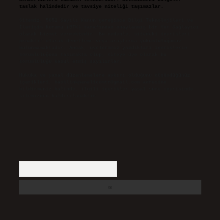
taslak halindedir ve tavsiye niteliği taşımazlar.
Sitemiz, 5651 Sayılı Kanun gereğince Bilgi Teknolojileri ve
İletişim Kurumu (BTK) tarafından onaylanmış bir Yer Sağlayıcı
olarak hizmet vermektedir. Bu nedenle, sitedeki içerikleri
proaktif olarak denetleme veya araştırma yükümlülüğümüz
bulunmamaktadır. Ancak, üyelerimiz yazdıkları içeriklerin
sorumluluğunu taşımakta olup, siteye üye olarak bu
sorumluluğu kabul etmiş sayılırlar.
Hukuka ve yasal düzenlemelere aykırı olduğunu düşündüğünüz
içerikleri,
backlinkpanelicomtr@gmail.com
adresine
bildirmeniz halinde, ilgili içerikler yasal süre içerisinde
sitemizden kaldırılacaktır.
Arama