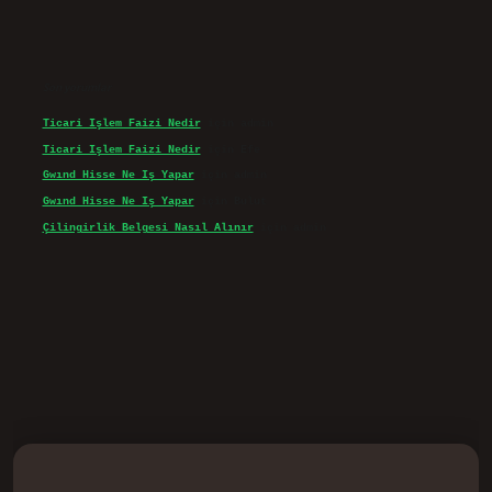
Son yorumlar
Ticari Işlem Faizi Nedir
için
admin
Ticari Işlem Faizi Nedir
için
Efe
Gwınd Hisse Ne Iş Yapar
için
admin
Gwınd Hisse Ne Iş Yapar
için
Bulut
Çilingirlik Belgesi Nasıl Alınır
için
admin
sino