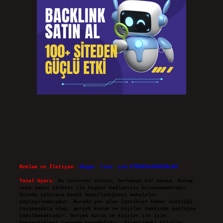
Reklam ve İletişim:
Skype: live:.cid.575569c608265c69
Yasal Uyarı:
Bu internet sitesi, herhangi bir marka, kurum
veya şahıs şirketi ile hiçbir bağlantısı bulunmamaktadır.
Sitede yalnızca kendi hazırladığımız makaleler
paylaşılmaktadır. Burada yer alan içerikler haber niteliği
taşımamakta olup, gerçek kurum ve kişiler hakkında paylaşım
yapılmamaktadır. Gerçek kurum ve kişiler ile isim
benzerlikleri tamamen tesadüfidir. Sitemizdeki bilgiler