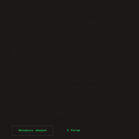
hiddet anlamına gelir. Peki ya Tanrı’ya karşı
duyulan öfke ve kızgınlık? İnsanlar arasındaki
adaletsizlikler için suçluların
cezalandırılması? Allah’ın gazabına uğramak ne
demek? Allah’a isnat edilen ayetlerde öfke,
“Lanet etmek, rahmetinden uzaklaştırmak, azap
etmek, yoksulluğa, aşağılanmaya ve yıkıma
uğratılmak” anlamlarına gelir. Allah’ın
öfkesi, Kur’an-ı Kerim’de çeşitli işkence
türleriyle birlikte anlatılırken, kime ve
neden öfkelendiği de ifade edilir. Gazaba
uğrayan ne demek? Kur’an’ın “mürted” ve
“gazaplı” olarak sıraladığı tüm bu insanların
ortak özelliği, Allah’a isyan etmeleridir. Bir
şekilde Yüce Allah’a karşı geldiler ve
“mürted” ve “gazaplı” olarak
sınıflandırıldılar. Hışmına uğramak ne demek?
Birinin gazabına uğramak.…
Gazabına
Devamını okuyun
2 Yorum
Uğramak
Ne