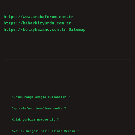
https://www.arabaforum.com.tr
https://baharkizyurdu.com.tr
https://kolaykazanc.com.tr
Sitemap
Sidebar
Son Yazılar
Kurşun hangi amaçla kullanılır ?
Ağustos 7, 2026
Cep telefonu ivmeölçer nedir ?
Ağustos 6, 2026
Kulak çorbası nereye ait ?
Ağustos 6, 2026
Avcılık belgesi nasıl alınır Mersin ?