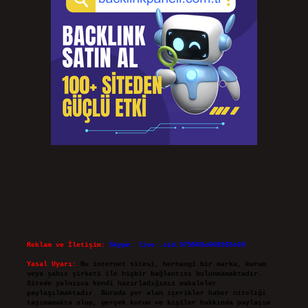
Reklam ve İletişim:
Skype: live:.cid.575569c608265c69
Yasal Uyarı:
Bu internet sitesi, herhangi bir marka, kurum
veya şahıs şirketi ile hiçbir bağlantısı bulunmamaktadır.
Sitede yalnızca kendi hazırladığımız makaleler
paylaşılmaktadır. Burada yer alan içerikler haber niteliği
taşımamakta olup, gerçek kurum ve kişiler hakkında paylaşım