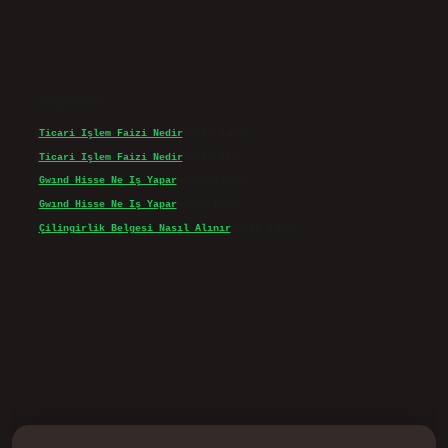
Son yorumlar
Ticari Işlem Faizi Nedir
için
admin
Ticari Işlem Faizi Nedir
için
Efe
Gwınd Hisse Ne Iş Yapar
için
admin
Gwınd Hisse Ne Iş Yapar
için
Bulut
Çilingirlik Belgesi Nasıl Alınır
için
admin
d.casino