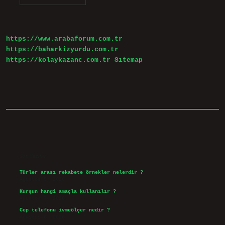
Gazetesi
Ne
Zaman
Kuruldu
https://www.arabaforum.com.tr
https://baharkizyurdu.com.tr
https://kolaykazanc.com.tr
Sitemap
Sidebar
Son Yazılar
Türler arası rekabete örnekler nelerdir ?
Ağustos 9, 2026
Kurşun hangi amaçla kullanılır ?
Ağustos 7, 2026
Cep telefonu ivmeölçer nedir ?
Ağustos 6, 2026