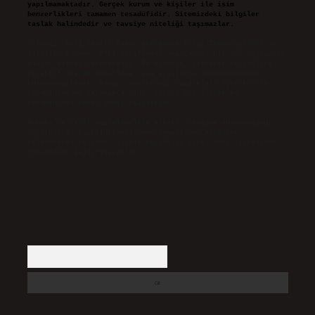
yapılmamaktadır. Gerçek kurum ve kişiler ile isim
benzerlikleri tamamen tesadüfidir. Sitemizdeki bilgiler
taslak halindedir ve tavsiye niteliği taşımazlar.
Sitemiz, 5651 Sayılı Kanun gereğince Bilgi Teknolojileri ve
İletişim Kurumu (BTK) tarafından onaylanmış bir Yer Sağlayıcı
olarak hizmet vermektedir. Bu nedenle, sitedeki içerikleri
proaktif olarak denetleme veya araştırma yükümlülüğümüz
bulunmamaktadır. Ancak, üyelerimiz yazdıkları içeriklerin
sorumluluğunu taşımakta olup, siteye üye olarak bu
sorumluluğu kabul etmiş sayılırlar.
Hukuka ve yasal düzenlemelere aykırı olduğunu düşündüğünüz
içerikleri,
backlinkpanelicomtr@gmail.com
adresine
bildirmeniz halinde, ilgili içerikler yasal süre içerisinde
sitemizden kaldırılacaktır.
Arama