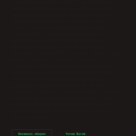
Mütareke döneminin en önemli gazetelerinden
biri olan Alemdar, daha önce Tanin ve İkdam
gazetelerinde çalışmış, bir süre Şehrah
gazetesinin müdürlüğünü yapmış olan Refi’
Cevat (Ulunay) tarafından 1911 yılında
kuruldu. Milli Mücadeleyi destekleyen
gazeteler nelerdir? İstanbul basınında
Kurtuluş Savaşı’na destek veren önemli
gazeteler Tasvir-i Efkâr, Vakit, İkdam, Zaman,
Akşam, Tercüman, İstiklâl, İleri ve
Yenigün’dü. Kurtuluş Savaşı’na karşı çıkan
İstanbul basınında Peyam-ı Sabah, İstanbul ve
Alemdar gazetelerinin faaliyetlerini
görüyoruz. Albayrak gazetesi ne zaman
çıkarıldı? Albayrak: Mart 1913-1921 tarihleri ​​
arasında Erzurum’da yayımlanmıştır. Selim
Polat tarafından kurulan gazete, İttihat ve
Terakki Cemiyeti’nin yayın organı olmuş ve
Kurtuluş Savaşı…
Alemdar
Devamını okuyun
Yorum Bırak