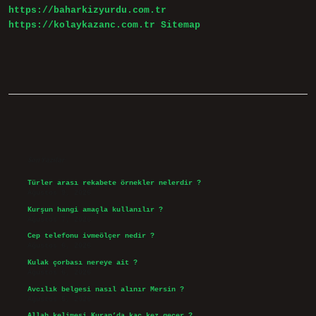
https://baharkizyurdu.com.tr
https://kolaykazanc.com.tr
Sitemap
Sidebar
Son Yazılar
Türler arası rekabete örnekler nelerdir ?
Ağustos 9, 2026
Kurşun hangi amaçla kullanılır ?
Ağustos 7, 2026
Cep telefonu ivmeölçer nedir ?
Ağustos 6, 2026
Kulak çorbası nereye ait ?
Ağustos 6, 2026
Avcılık belgesi nasıl alınır Mersin ?
Ağustos 5, 2026
Allah kelimesi Kuran’da kaç kez geçer ?