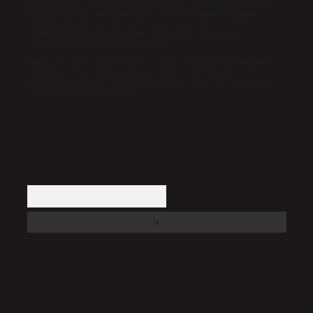
olarak hizmet vermektedir. Bu nedenle, sitedeki içerikleri
proaktif olarak denetleme veya araştırma yükümlülüğümüz
bulunmamaktadır. Ancak, üyelerimiz yazdıkları içeriklerin
sorumluluğunu taşımakta olup, siteye üye olarak bu
sorumluluğu kabul etmiş sayılırlar.
Hukuka ve yasal düzenlemelere aykırı olduğunu düşündüğünüz
içerikleri,
backlinkpanelicomtr@gmail.com
adresine
bildirmeniz halinde, ilgili içerikler yasal süre içerisinde
sitemizden kaldırılacaktır.
Arama