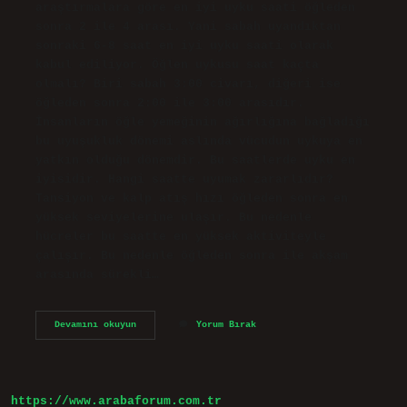
araştırmalara göre en iyi uyku saati öğleden
sonra 2 ile 4 arası. Yani sabah uyandıktan
sonraki 6-8 saat en iyi uyku saati olarak
kabul ediliyor. Öğlen uykusu saat kaçta
olmalı? Biri sabah 3:00 civarı, diğeri ise
öğleden sonra 2:00 ile 3:00 arasıdır.
İnsanların öğle yemeğinin ağırlığına bağladığı
bu uyuşukluk dönemi aslında vücudun uykuya en
yatkın olduğu dönemdir. Bu saatlerde uyku en
iyisidir. Hangi saatte uyumak zararlıdır?
Tansiyon ve kalp atış hızı öğleden sonra en
yüksek seviyelerine ulaşır. Bu nedenle
hücreler bu saatte en yüksek aktiviteyle
çalışır. Bu nedenle öğleden sonra ile akşam
arasında sürekli…
Öğleden
Devamını okuyun
Yorum Bırak
Sonra
Uyumak
Sağlıklı
Mı
https://www.arabaforum.com.tr