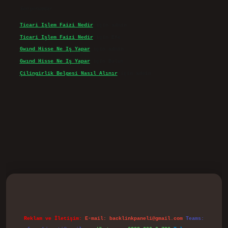
Son yorumlar
Ticari Işlem Faizi Nedir
için
admin
Ticari Işlem Faizi Nedir
için
Efe
Gwınd Hisse Ne Iş Yapar
için
admin
Gwınd Hisse Ne Iş Yapar
için
Bulut
Çilingirlik Belgesi Nasıl Alınır
için
admin
vd.casino
Reklam ve İletişim:
E-mail:
backlinkpaneli@gmail.com
Teams: