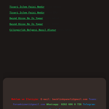
Ticari Işlem Faizi Nedir
için
admin
Ticari Işlem Faizi Nedir
için
Efe
Gwınd Hisse Ne Iş Yapar
için
admin
Gwınd Hisse Ne Iş Yapar
için
Bulut
Çilingirlik Belgesi Nasıl Alınır
için
admin
vd.casino
Reklam ve İletişim:
E-mail:
backlinkpaneli@gmail.com
Teams:
forumhizmeti@gmail.com
Whatsapp: 0262 606 0 726
Telegram: