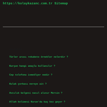
https://kolaykazanc.com.tr
Sitemap
Sidebar
Son Yazılar
Türler arası rekabete örnekler nelerdir ?
Ağustos 9, 2026
Kurşun hangi amaçla kullanılır ?
Ağustos 7, 2026
Cep telefonu ivmeölçer nedir ?
Ağustos 6, 2026
Kulak çorbası nereye ait ?
Ağustos 6, 2026
Avcılık belgesi nasıl alınır Mersin ?
Ağustos 5, 2026
Allah kelimesi Kuran’da kaç kez geçer ?
Ağustos 3, 2026