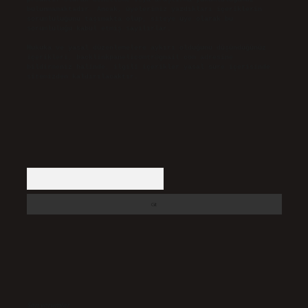
bulunmamaktadır. Ancak, üyelerimiz yazdıkları içeriklerin
sorumluluğunu taşımakta olup, siteye üye olarak bu
sorumluluğu kabul etmiş sayılırlar.
Hukuka ve yasal düzenlemelere aykırı olduğunu düşündüğünüz
içerikleri,
backlinkpanelicomtr@gmail.com
adresine
bildirmeniz halinde, ilgili içerikler yasal süre içerisinde
sitemizden kaldırılacaktır.
Arama
Son yorumlar