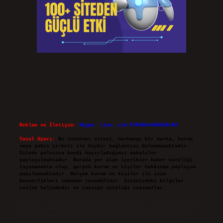
Reklam ve İletişim:
Skype: live:.cid.575569c608265c69
Yasal Uyarı:
Bu internet sitesi, herhangi bir marka, kurum
veya şahıs şirketi ile hiçbir bağlantısı bulunmamaktadır.
Sitede yalnızca kendi hazırladığımız makaleler
paylaşılmaktadır. Burada yer alan içerikler haber niteliği
taşımamakta olup, gerçek kurum ve kişiler hakkında paylaşım
yapılmamaktadır. Gerçek kurum ve kişiler ile isim
benzerlikleri tamamen tesadüfidir. Sitemizdeki bilgiler
taslak halindedir ve tavsiye niteliği taşımazlar.
Sitemiz, 5651 Sayılı Kanun gereğince Bilgi Teknolojileri ve
İletişim Kurumu (BTK) tarafından onaylanmış bir Yer Sağlayıcı
olarak hizmet vermektedir. Bu nedenle, sitedeki içerikleri
proaktif olarak denetleme veya araştırma yükümlülüğümüz