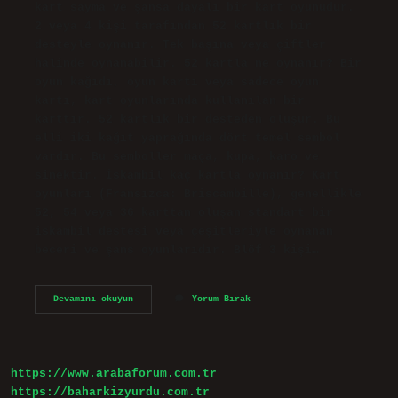
kart sayma ve şansa dayalı bir kart oyunudur.
2 veya 4 kişi tarafından 52 kartlık bir
desteyle oynanır. Tek başına veya çiftler
halinde oynanabilir. 52 kartla ne oynanır? Bir
oyun kağıdı, oyun kartı veya sadece oyun
kartı, kart oyunlarında kullanılan bir
karttır. 52 kartlık bir desteden oluşur. Bu
elli iki kağıt yaprağında dört temel sembol
vardır. Bu semboller maça, kupa, karo ve
sinektir. İskambil kaç kartla oynanır? Kart
oyunları (Fransızca: Briscambille), genellikle
52, 54 veya 36 karttan oluşan standart bir
iskambil destesi veya çeşitleriyle oynanan
beceri ve şans oyunlarıdır. Blöf 3 kişi…
İSkambil
Devamını okuyun
Yorum Bırak
Kaç
Kişiyle
Oynanır
https://www.arabaforum.com.tr
https://baharkizyurdu.com.tr