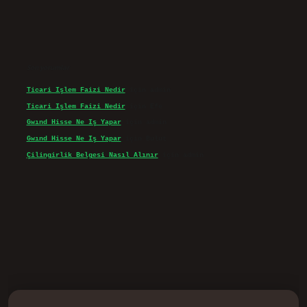
Son yorumlar
Ticari Işlem Faizi Nedir
için
admin
Ticari Işlem Faizi Nedir
için
Efe
Gwınd Hisse Ne Iş Yapar
için
admin
Gwınd Hisse Ne Iş Yapar
için
Bulut
Çilingirlik Belgesi Nasıl Alınır
için
admin
d.casino