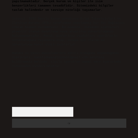
yapılmamaktadır. Gerçek kurum ve kişiler ile isim
benzerlikleri tamamen tesadüfidir. Sitemizdeki bilgiler
taslak halindedir ve tavsiye niteliği taşımazlar.
Sitemiz, 5651 Sayılı Kanun gereğince Bilgi Teknolojileri ve
İletişim Kurumu (BTK) tarafından onaylanmış bir Yer Sağlayıcı
olarak hizmet vermektedir. Bu nedenle, sitedeki içerikleri
proaktif olarak denetleme veya araştırma yükümlülüğümüz
bulunmamaktadır. Ancak, üyelerimiz yazdıkları içeriklerin
sorumluluğunu taşımakta olup, siteye üye olarak bu
sorumluluğu kabul etmiş sayılırlar.
Hukuka ve yasal düzenlemelere aykırı olduğunu düşündüğünüz
içerikleri,
backlinkpanelicomtr@gmail.com
adresine
bildirmeniz halinde, ilgili içerikler yasal süre içerisinde
sitemizden kaldırılacaktır.
Arama