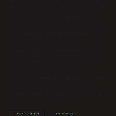
Hangi ülkeler WhatsApp kullanmıyor? WhatsApp
bu 6 ülkede (Çin, İran, Suriye, Birleşik Arap
Emirlikleri, Kuzey Kore ve Küba) yasak.
İnternet kullanıcılarının %69’u WhatsApp
kullanıyor. WhatsApp kullanıcılarının %70’i
(Çin hariç) uygulamayı günlük olarak kontrol
ediyor. Dubai’de WhatsApp neden yasak? VoIP
(İnternet Protokolü Üzerinden Ses), İnternet
üzerinden sesli ve görüntülü aramalar
yapmanıza olanak tanıyan düşük maliyetli bir
teknolojidir. WhatsApp, Skype ve Facetime gibi
popüler VoIP hizmetleri, geleneksel telefon
hizmetleri sağlayan devlete ait
telekomünikasyon şirketleriyle rekabet
ettikleri için Dubai’de yasaklanmıştır. Çin’de
WhatsApp neden yasak? Çin, her ikisi de
yalnızca göndericinin ve alıcının içeriği
okumasını sağlayan uçtan uca şifrelemeye sahip
olan Telegram’ın yanı sıra…
Hangi
Devamını okuyun
Yorum Bırak