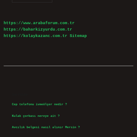
Ülkede
Whatsapp
Yasak
https://www.arabaforum.com.tr
https://baharkizyurdu.com.tr
https://kolaykazanc.com.tr
Sitemap
Sidebar
Son Yazılar
Cep telefonu ivmeölçer nedir ?
Ağustos 6, 2026
Kulak çorbası nereye ait ?
Ağustos 6, 2026
Avcılık belgesi nasıl alınır Mersin ?
Ağustos 5, 2026