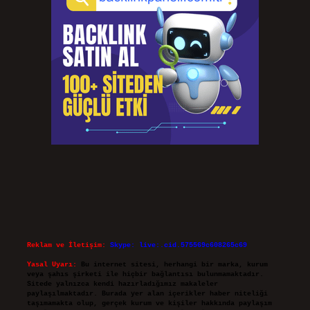
Reklam ve İletişim:
Skype: live:.cid.575569c608265c69
Yasal Uyarı:
Bu internet sitesi, herhangi bir marka, kurum
veya şahıs şirketi ile hiçbir bağlantısı bulunmamaktadır.
Sitede yalnızca kendi hazırladığımız makaleler
paylaşılmaktadır. Burada yer alan içerikler haber niteliği
taşımamakta olup, gerçek kurum ve kişiler hakkında paylaşım