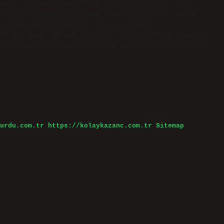
antar işi karlı mı? Mantar yetiştiriciliği, esas
liyetleri nedeniyle oldukça karlı olabilir. Ancak,
eri hesaba katılmalıdır. Ayrıca, mantar
ak bir pazar bulmak önemlidir. 1 kilo kültür mantarı
arı tohumları 1 kg ile en çok karşılaştırılan. Tarım
urdu.com.tr
https://kolaykazanc.com.tr
Sitemap