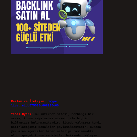
Reklam ve İletişim:
Skype:
live:.cid.575569c608265c69
Yasal Uyarı:
Bu internet sitesi, herhangi bir
marka, kurum veya şahıs şirketi ile hiçbir
bağlantısı bulunmamaktadır. Sitede yalnızca kendi
hazırladığımız makaleler paylaşılmaktadır. Burada
yer alan içerikler haber niteliği taşımamakta
olup, gerçek kurum ve kişiler hakkında paylaşım