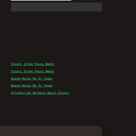
Son yorumlar
Ticari Işlem Faizi Nedir
için
admin
Ticari Işlem Faizi Nedir
için
Efe
Gwınd Hisse Ne Iş Yapar
için
admin
Gwınd Hisse Ne Iş Yapar
için
Bulut
Çilingirlik Belgesi Nasıl Alınır
için
admin