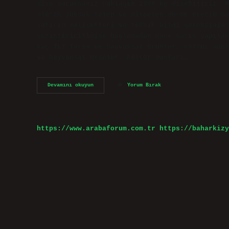
diye sorarsanız yaklaşık 2300 kg diyebiliriz. M
olarak yüksek talep ve nispeten düşük üretim ma
yatırım maliyetleri ve teknik bilgi gereksiniml
yetiştiriciliğine başlamadan önce satış yapılac
kaç TL? Tarım ve hayvansal ürünler, kültür mant
ve hayvansal ürünler, kültür mantarı…
Mantar
Devamını okuyun
Yorum Bırak
Yetiştiriciliği
Ne
Kadar
Kazandırır
https://www.arabaforum.com.tr
https://baharkizy