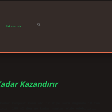
Hakkımızda
Kadar Kazandırır
kadar kompost konulabilir diye sorulduğunda 10 ton
işir. 100 m2’den ne kadar mantar elde edebiliriz