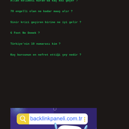
Allah kelimesi Kuran’da kaç kez geçer ?
Ağustos 3, 2026
70 engelli olan ne kadar maaş alır ?
Ağustos 3, 2026
Sinir krizi geçiren birine ne iyi gelir ?
Temmuz 31, 2026
6 Feet Ne Demek ?
Temmuz 30, 2026
Türkiye’nin 10 numarası kim ?
Temmuz 29, 2026
Koç burcunun en nefret ettiği şey nedir ?
Temmuz 27, 2026