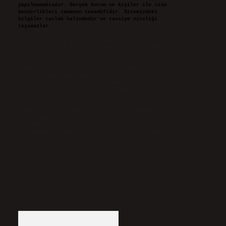
yapılmamaktadır. Gerçek kurum ve kişiler ile isim
benzerlikleri tamamen tesadüfidir. Sitemizdeki
bilgiler taslak halindedir ve tavsiye niteliği
taşımazlar.
Sitemiz, 5651 Sayılı Kanun gereğince Bilgi
Teknolojileri ve İletişim Kurumu (BTK) tarafından
onaylanmış bir Yer Sağlayıcı olarak hizmet
vermektedir. Bu nedenle, sitedeki içerikleri
proaktif olarak denetleme veya araştırma
yükümlülüğümüz bulunmamaktadır. Ancak, üyelerimiz
yazdıkları içeriklerin sorumluluğunu taşımakta
olup, siteye üye olarak bu sorumluluğu kabul
etmiş sayılırlar.
Hukuka ve yasal düzenlemelere aykırı olduğunu
düşündüğünüz içerikleri,
backlinkpanelicomtr@gmail.com
adresine
bildirmeniz halinde, ilgili içerikler yasal süre
içerisinde sitemizden kaldırılacaktır.
Arama