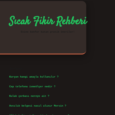
Sıcak Fikir Rehberi
Evine konfor katan pratik öneriler!
Sidebar
vd.casino
Son Yazılar
Kurşun hangi amaçla kullanılır ?
Ağustos 7, 2026
Cep telefonu ivmeölçer nedir ?
Ağustos 6, 2026
Kulak çorbası nereye ait ?
Ağustos 6, 2026
Avcılık belgesi nasıl alınır Mersin ?
Ağustos 5, 2026