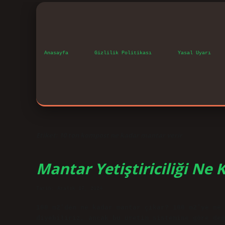
Anasayfa
Gizlilik Politikası
Yasal Uyarı
Etiket:
10 ton kompost ne kadar mantar verir
Mantar Yetiştiriciliği Ne 
Tarih: Aralık 17, 2024
100 m2’den ne kadar mantar çıkar? 100 m2’ye ne 
diyebiliriz, ancak bu üretim sistemine göre değ