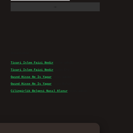
Son yorumlar
Ticari Işlem Faizi Nedir
için
admin
Ticari Işlem Faizi Nedir
için
Efe
Gwınd Hisse Ne Iş Yapar
için
admin
Gwınd Hisse Ne Iş Yapar
için
Bulut
Çilingirlik Belgesi Nasıl Alınır
için
admin