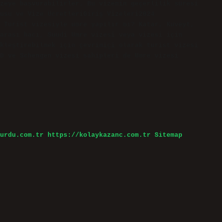
zeye başvurabilirler. Bu vizenin geçerlilik süresi
usu ve Vize ÜcretleriGiriş Vizeleri2024
 Turist vizesiyle umre yapılır mı? Katar, Kuveyt,
arası hacı, Suudi Umre vizesi veya vizesi için
kleştirebilmek için çevrimiçi olarak turist vizesi
D ve Schengen vizesi sahipleri de Umre vizesi
urdu.com.tr
https://kolaykazanc.com.tr
Sitemap