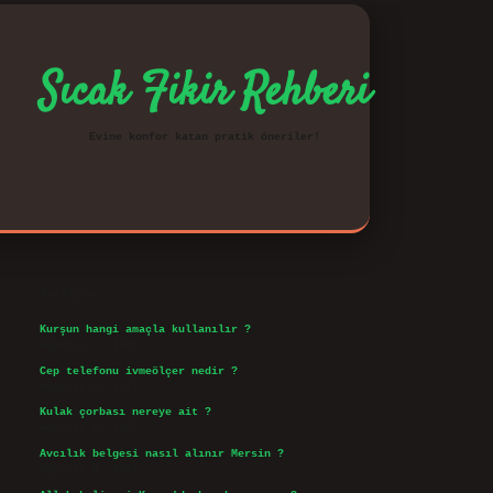
Sıcak Fikir Rehberi
Evine konfor katan pratik öneriler!
Sidebar
vd.casino
Son Yazılar
Kurşun hangi amaçla kullanılır ?
Ağustos 7, 2026
Cep telefonu ivmeölçer nedir ?
Ağustos 6, 2026
Kulak çorbası nereye ait ?
Ağustos 6, 2026
Avcılık belgesi nasıl alınır Mersin ?
Ağustos 5, 2026