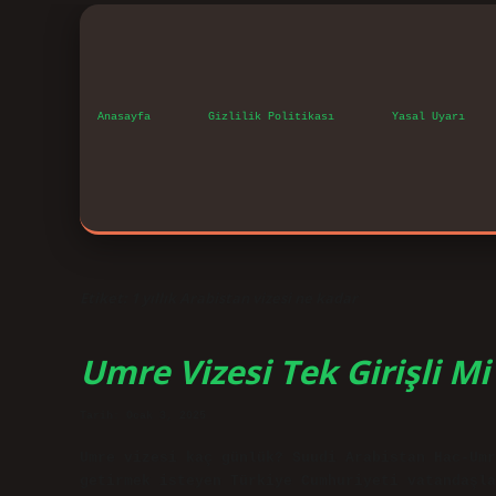
Anasayfa
Gizlilik Politikası
Yasal Uyarı
Etiket:
1 yıllık Arabistan vizesi ne kadar
Umre Vizesi Tek Girişli Mi
Tarih: Ocak 3, 2025
Umre vizesi kaç günlük? Suudi Arabistan Hac-Umr
getirmek isteyen Türkiye Cumhuriyeti vatandaşla