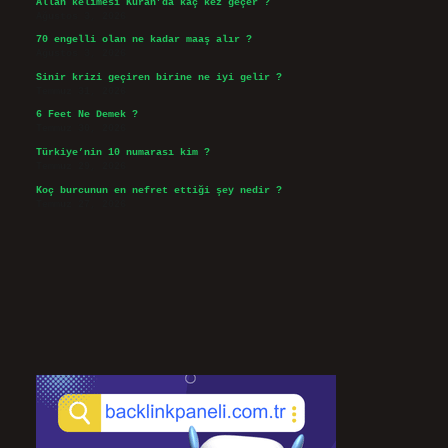
Allah kelimesi Kuran’da kaç kez geçer ?
Ağustos 3, 2026
70 engelli olan ne kadar maaş alır ?
Ağustos 3, 2026
Sinir krizi geçiren birine ne iyi gelir ?
Temmuz 31, 2026
6 Feet Ne Demek ?
Temmuz 30, 2026
Türkiye’nin 10 numarası kim ?
Temmuz 29, 2026
Koç burcunun en nefret ettiği şey nedir ?
Temmuz 27, 2026