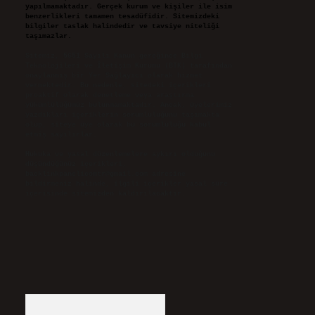
yapılmamaktadır. Gerçek kurum ve kişiler ile isim
benzerlikleri tamamen tesadüfidir. Sitemizdeki
bilgiler taslak halindedir ve tavsiye niteliği
taşımazlar.
Sitemiz, 5651 Sayılı Kanun gereğince Bilgi
Teknolojileri ve İletişim Kurumu (BTK) tarafından
onaylanmış bir Yer Sağlayıcı olarak hizmet
vermektedir. Bu nedenle, sitedeki içerikleri
proaktif olarak denetleme veya araştırma
yükümlülüğümüz bulunmamaktadır. Ancak, üyelerimiz
yazdıkları içeriklerin sorumluluğunu taşımakta
olup, siteye üye olarak bu sorumluluğu kabul
etmiş sayılırlar.
Hukuka ve yasal düzenlemelere aykırı olduğunu
düşündüğünüz içerikleri,
backlinkpanelicomtr@gmail.com
adresine
bildirmeniz halinde, ilgili içerikler yasal süre
içerisinde sitemizden kaldırılacaktır.
Arama