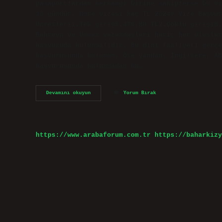
pasaportlardan herhangi birine sahiplerse bu vi
30 gündür. Umre vizesi kaç TL 2024? Vize Başvur
Ücretleri1.Tek giriş5.476,80 TL2.Çoklu giriş18.
Bahreyn ve Umman vatandaşları hariç her uluslar
başvuruda bulunmalıdır. Bu dini faaliyeti gerçe
başvurusunda bulunun. Öte yandan, İngiltere, AB
başvurusunda bulunmadan bu…
Umre
Devamını okuyun
Yorum Bırak
Vizesi
Tek
Girişli
Mi
https://www.arabaforum.com.tr
https://baharkizy