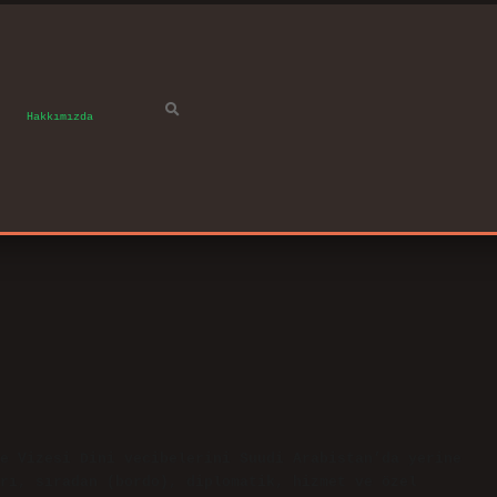
Hakkımızda
e Vizesi Dini vecibelerini Suudi Arabistan’da yerine
rı, sıradan (bordo), diplomatik, hizmet ve özel