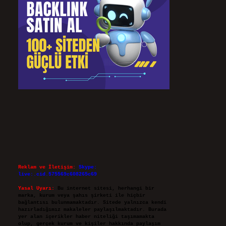
Reklam ve İletişim:
Skype:
live:.cid.575569c608265c69
Yasal Uyarı:
Bu internet sitesi, herhangi bir
marka, kurum veya şahıs şirketi ile hiçbir
bağlantısı bulunmamaktadır. Sitede yalnızca kendi
hazırladığımız makaleler paylaşılmaktadır. Burada
yer alan içerikler haber niteliği taşımamakta
olup, gerçek kurum ve kişiler hakkında paylaşım