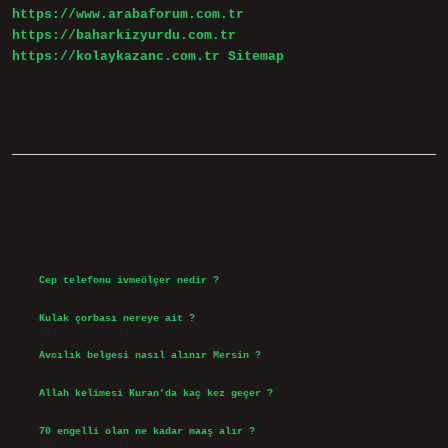
https://www.arabaforum.com.tr
https://baharkizyurdu.com.tr
https://kolaykazanc.com.tr
Sitemap
Sidebar
Son Yazılar
Cep telefonu ivmeölçer nedir ?
Ağustos 6, 2026
Kulak çorbası nereye ait ?
Ağustos 6, 2026
Avcılık belgesi nasıl alınır Mersin ?
Ağustos 5, 2026
Allah kelimesi Kuran’da kaç kez geçer ?
Ağustos 3, 2026
70 engelli olan ne kadar maaş alır ?
Ağustos 3, 2026