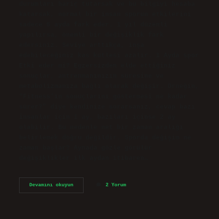
durumları hariç tutarsak ve bu bilgiyi hesaba
katarsak, normal bir insan sporun etkilerini
sadece 6 ayda fark eder. 1 yıl düzenli
yapılırsa, önemli bir değişiklik fark
edersiniz. Seviye arttıkça, inşa
edebileceğimiz kas kütlesi azalır. 1 Ayda spor
Etki eder mi? Egzersizden elde ettiğiniz
sonuçlar, antrenmanınızın süresine ve
metabolizmanıza bağlı olarak değişir. Örneğin,
“Fitness’ın sonuçlarını göstermesi ne kadar
sürer?” diye kendinize sorarsanız, cevap bazı
insanlar için 1 ay, bazıları içinse 2 ay
olabilir. Bu nedenle net bir zaman aralığı
belirlemek doğru değildir. Sporda değişim ne
zaman başlar? Aynada gözle görülür
değişiklikler ilk aydan itibaren…
Sporun
Devamını okuyun
2 Yorum
Etkisi
Ne
Zaman
Belli
Olur