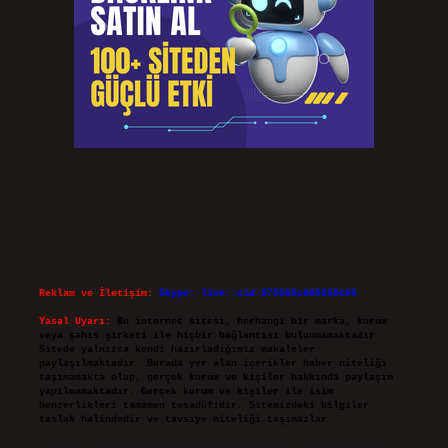
Reklam ve İletişim:
Skype: live:.cid.575569c608265c69
Yasal Uyarı:
Bu internet sitesi, herhangi bir marka, kurum
veya şahıs şirketi ile hiçbir bağlantısı bulunmamaktadır.
Sitede yalnızca kendi hazırladığımız makaleler
paylaşılmaktadır. Burada yer alan içerikler haber niteliği
taşımamakta olup, gerçek kurum ve kişiler hakkında paylaşım
yapılmamaktadır. Gerçek kurum ve kişiler ile isim
benzerlikleri tamamen tesadüfidir. Sitemizdeki bilgiler
taslak halindedir ve tavsiye niteliği taşımazlar.
Sitemiz, 5651 Sayılı Kanun gereğince Bilgi Teknolojileri ve