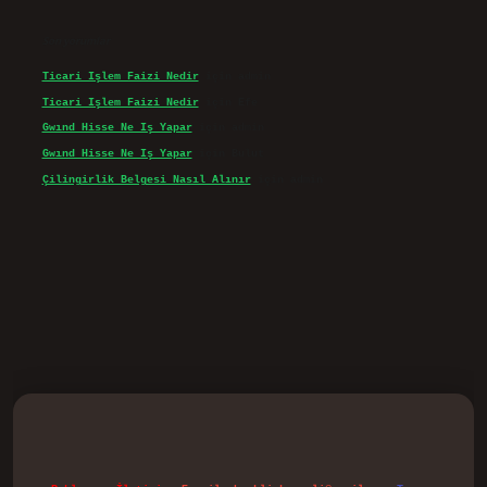
Son yorumlar
Ticari Işlem Faizi Nedir
için
admin
Ticari Işlem Faizi Nedir
için
Efe
Gwınd Hisse Ne Iş Yapar
için
admin
Gwınd Hisse Ne Iş Yapar
için
Bulut
Çilingirlik Belgesi Nasıl Alınır
için
admin
d.casino