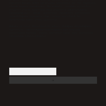
İletişim Kurumu (BTK) tarafından onaylanmış bir Yer Sağlayıcı
olarak hizmet vermektedir. Bu nedenle, sitedeki içerikleri
proaktif olarak denetleme veya araştırma yükümlülüğümüz
bulunmamaktadır. Ancak, üyelerimiz yazdıkları içeriklerin
sorumluluğunu taşımakta olup, siteye üye olarak bu
sorumluluğu kabul etmiş sayılırlar.
Hukuka ve yasal düzenlemelere aykırı olduğunu düşündüğünüz
içerikleri,
backlinkpanelicomtr@gmail.com
adresine
bildirmeniz halinde, ilgili içerikler yasal süre içerisinde
sitemizden kaldırılacaktır.
Arama