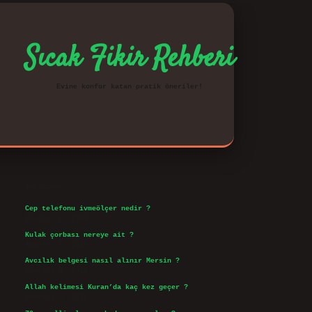
Sıcak Fikir Rehberi
Evine konfor katan pratik öneriler!
Sidebar
vd.casino
Son Yazılar
Cep telefonu ivmeölçer nedir ?
Ağustos 6, 2026
Kulak çorbası nereye ait ?
Ağustos 6, 2026
Avcılık belgesi nasıl alınır Mersin ?
Ağustos 5, 2026
Allah kelimesi Kuran’da kaç kez geçer ?
Ağustos 3, 2026