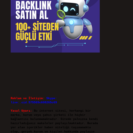
Reklam ve İletişim:
Skype:
live:.cid.575569c608265c69
Yasal Uyarı:
Bu internet sitesi, herhangi bir
marka, kurum veya şahıs şirketi ile hiçbir
bağlantısı bulunmamaktadır. Sitede yalnızca kendi
hazırladığımız makaleler paylaşılmaktadır. Burada
yer alan içerikler haber niteliği taşımamakta
olup, gerçek kurum ve kişiler hakkında paylaşım