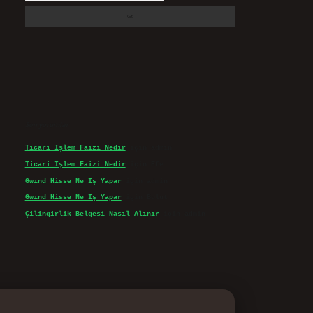
Son yorumlar
Ticari Işlem Faizi Nedir
için
admin
Ticari Işlem Faizi Nedir
için
Efe
Gwınd Hisse Ne Iş Yapar
için
admin
Gwınd Hisse Ne Iş Yapar
için
Bulut
Çilingirlik Belgesi Nasıl Alınır
için
admin