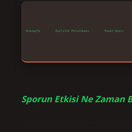
Anasayfa
Gizlilik Politikası
Yasal Uyarı
Etiket:
1 Ayda spor Etki eder mi
Sporun Etkisi Ne Zaman Be
Tarih: Eylül 6, 2024
Spor ne kadar sürede etki gösterir? İstisnai du
katarsak, normal bir insan sporun etkilerini sa