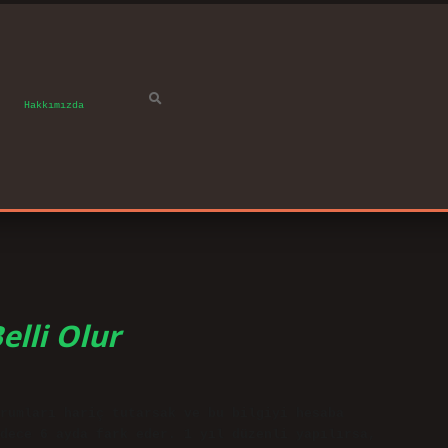
Hakkımızda
lli Olur
rumları hariç tutarsak ve bu bilgiyi hesaba
dece 6 ayda fark eder. 1 yıl düzenli yapılırsa,