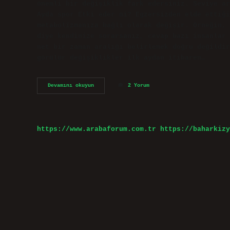
önemli bir değişiklik fark edersiniz. Seviye ar
Ayda spor Etki eder mi? Egzersizden elde ettiği
metabolizmanıza bağlı olarak değişir. Örneğin, 
diye kendinize sorarsanız, cevap bazı insanlar 
net bir zaman aralığı belirlemek doğru değildir
görülür değişiklikler ilk aydan itibaren…
Sporun
Devamını okuyun
2 Yorum
Etkisi
Ne
Zaman
Belli
Olur
https://www.arabaforum.com.tr
https://baharkizy