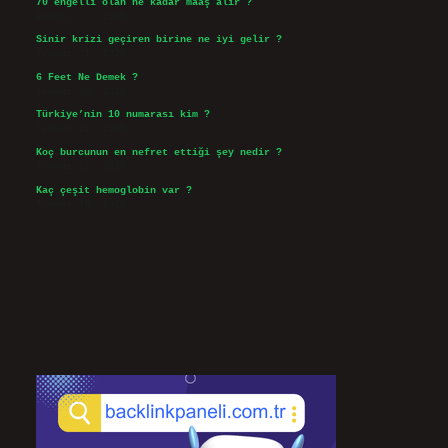
70 engelli olan ne kadar maaş alır ?
Ağustos 3, 2026
Sinir krizi geçiren birine ne iyi gelir ?
Temmuz 31, 2026
6 Feet Ne Demek ?
Temmuz 30, 2026
Türkiye’nin 10 numarası kim ?
Temmuz 29, 2026
Koç burcunun en nefret ettiği şey nedir ?
Temmuz 27, 2026
Kaç çeşit hemoglobin var ?
Temmuz 25, 2026