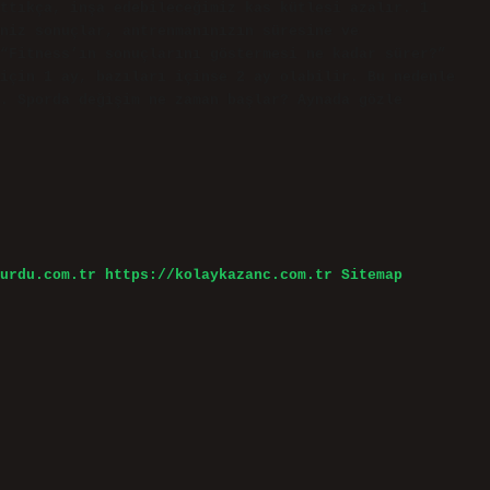
ttıkça, inşa edebileceğimiz kas kütlesi azalır. 1
niz sonuçlar, antrenmanınızın süresine ve
“Fitness’ın sonuçlarını göstermesi ne kadar sürer?”
için 1 ay, bazıları içinse 2 ay olabilir. Bu nedenle
. Sporda değişim ne zaman başlar? Aynada gözle
urdu.com.tr
https://kolaykazanc.com.tr
Sitemap