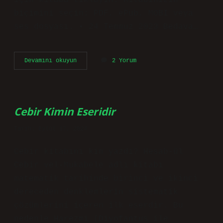
için kitaba tıklayın. Kitabınızın
biçimini seçin: PDF, ePub, MOBI veya
ses dosyası. • 24 Temmuz 2023 Bedava…
Kitapların
Devamını okuyun
2 Yorum
Pdf
Leri
Nereden
Bulabilirim
Cebir Kimin Eseridir
Tarih: Eylül 17, 2024
Cebir kitabını kim yazdı? Hesab-ül
Cebir vel-Mukabele adlı kitabı
matematik tarihinde birinci ve ikinci
dereceden denklemlerin sistematik
çözümlerini içeren ilk eserdir. Bu
nedenle Harezmi (Diyofantus ile