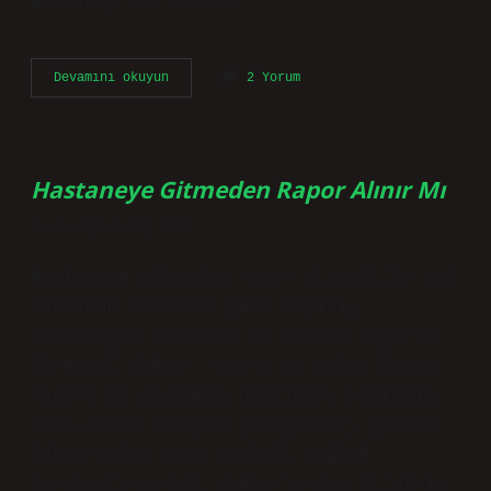
Harizmî, Ebu Cafer…
Cebir
Devamını okuyun
2 Yorum
Kimin
Eseridir
Hastaneye Gitmeden Rapor Alınır Mı
Tarih: Eylül 17, 2024
Hastaneye gitmeden rapor alınabilir mi?
Maksimum hastalık günü sayısı,
hastalığın durumuna ve alınan raporun
bireysel doktor raporu mu yoksa heyet
raporu mu olduğuna bağlıdır. Hastalık
izni almak isteyen çalışanlar, şirket
doktorundan veya çeşitli sağlık
kuruluşlarındaki doktorlardan bildirim