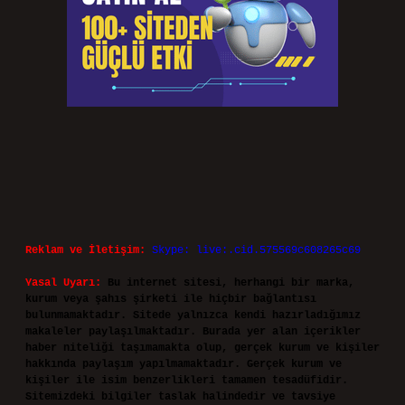
Reklam ve İletişim:
Skype: live:.cid.575569c608265c69
Yasal Uyarı:
Bu internet sitesi, herhangi bir marka,
kurum veya şahıs şirketi ile hiçbir bağlantısı
bulunmamaktadır. Sitede yalnızca kendi hazırladığımız
makaleler paylaşılmaktadır. Burada yer alan içerikler
haber niteliği taşımamakta olup, gerçek kurum ve kişiler
hakkında paylaşım yapılmamaktadır. Gerçek kurum ve
kişiler ile isim benzerlikleri tamamen tesadüfidir.
Sitemizdeki bilgiler taslak halindedir ve tavsiye