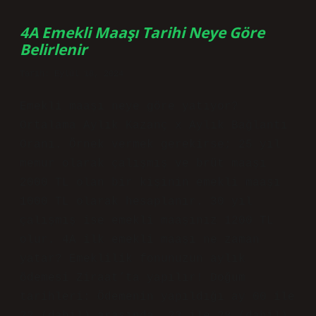
Örnek
4A Emekli Maaşı Tarihi Neye Göre
Belirlenir
Tarih: Eylül 18, 2024
Emekli maaşı neye göre yatıyor?
Ortalama Aylık Kazanç x Aylık Bağlantı
Oranı. Örnek vermek gerekirse; 25 yıl
memur olarak çalışmış ve brüt maaşı
2000 TL olan bir kişinin emekli maaşı
1000 TL olarak hesaplanır. 30 yıl
çalışmış ise emekli maaşınız 1200 TL
olur. 4A ilk emekli maaşı ne zaman
yatar? Emeklilik fonunuzun aylık
ödemesi Ziraat’ta yapılır! Doğum
tarihleri: Ödemenin yapıldığı ay 00 ile