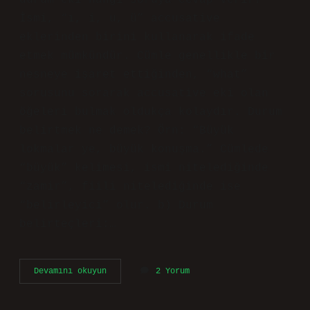
durum eki hangi soruya cevap verir?
İsmi, “ı, i, u, ü” accusative
eklerinden birini kullanarak ifade
etmek mümkündür. Cümle genellikle bir
nesneye işaret ettiğinden, “what”
sorusunu sorarak accusative eki olan
öğeleri bulmak oldukça kolaydır. Durum
belirtmek ne demek? Örn: “Büyük
lokmalar ye, büyük konuşma.” Cümlede
“büyük” kelimesi, ismi nitelediğinde
“zamir”, fiili nitelediğinde ise
“belirleyici” olur. b) Durum
belirteçleri:…
Belirtme
Devamını okuyun
2 Yorum
Durumu
Eki
Nedir