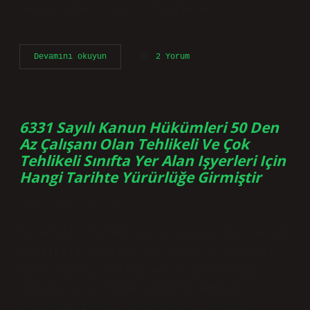
temsil eder. Mars: Mücadele…
Doğum
Devamını okuyun
2 Yorum
Haritası
Gezegenler
Neyi
Ifade
Eder
6331 Sayılı Kanun Hükümleri 50 Den
Az Çalışanı Olan Tehlikeli Ve Çok
Tehlikeli Sınıfta Yer Alan Işyerleri Için
Hangi Tarihte Yürürlüğe Girmiştir
Tarih: Eylül 18, 2024
İşverenin 50’den az çalışanı olan ve az
tehlikeli sınıfta yer alan iş yerleri
için işyeri hekimi ve iş güvenliği
uzmanı çalıştırma yükümlülüğünün
yürürlük tarihi nedir? Söz konusu