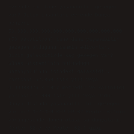
Evrende kaç tane yaşanabilir gezegen
var? Bilim insanları evrende Dünya
benzeri
50.000.000.000.000.000.000.000.000.000
(50 sekstilyon) tane daha yaşanabilir
gezegen olduğunu tahmin ediyorlar.
Bizim galaksimizde kaç gezegen var?
Güneş Sistemi’nin bulunduğu
Samanyolu’nun içindeki galaksidir.
Yarıçapı 52.850 ışık yılı veya
4.99988926 × 1017 metredir ve kalınlığı
yaklaşık 1.000 ışık yılı veya 9’dur.
Dünya dışında yaşanabilir bir gezegen
var mı? GEZEGEN KEPLER-62 Kepler-62’nin
yörüngesinde dönen olası su dünyaları,
Kepler 62-e ve Kepler 62-f gibi,